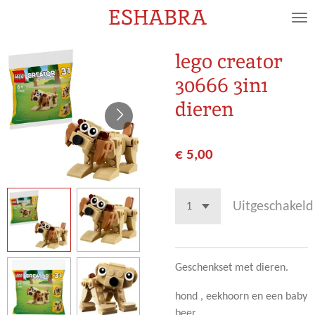
ESHABRA
Ga
direct
naar
lego creator
de
30666 3in1
hoofdinhoud
dieren
€ 5,00
Uitgeschakeld
Geschenkset met dieren.
hond , eekhoorn en een baby
beer.