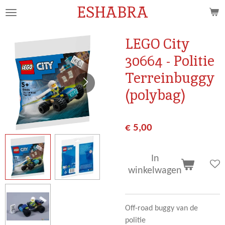
ESHABRA
Ga
direct
naar
LEGO City
de
30664 - Politie
hoofdinhoud
Terreinbuggy
(polybag)
€ 5,00
In
winkelwagen
Off-road buggy van de
politie