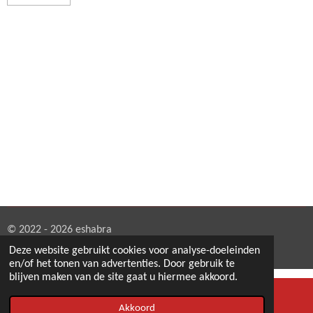
© 2022 - 2026 eshabra
Powered by
JouwWeb
Deze website gebruikt cookies voor analyse-doeleinden
en/of het tonen van advertenties. Door gebruik te
blijven maken van de site gaat u hiermee akkoord.
Akkoord
E-mailadres
Telefoonnummer