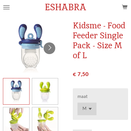
ESHABRA
Ga
direct
naar
Kidsme - Food
de
Feeder Single
hoofdinhoud
Pack - Size M
of L
€ 7,50
maat