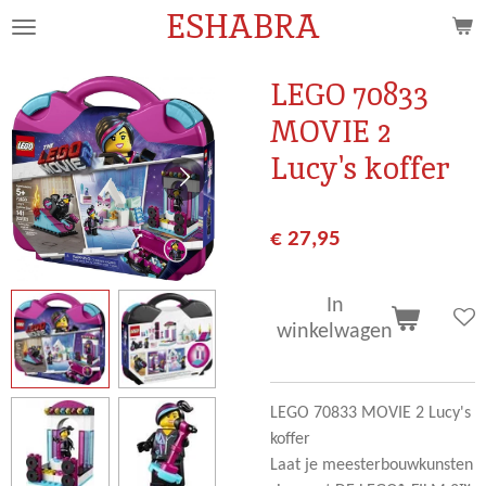
ESHABRA
Ga
direct
naar
LEGO 70833
de
MOVIE 2
hoofdinhoud
Lucy's koffer
€ 27,95
In
winkelwagen
LEGO 70833 MOVIE 2 Lucy's
koffer
Laat je meesterbouwkunsten