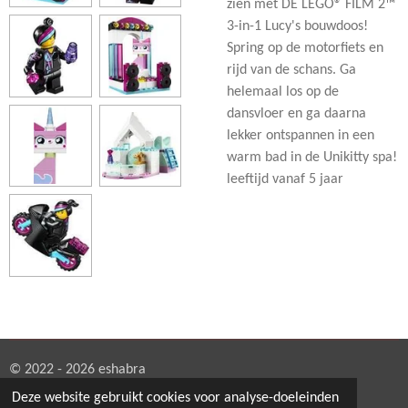
zien met DE LEGO® FILM 2™
3-in-1 Lucy's bouwdoos!
Spring op de motorfiets en
rijd van de schans. Ga
helemaal los op de
dansvloer en ga daarna
lekker ontspannen in een
warm bad in de Unikitty spa!
leeftijd vanaf 5 jaar
© 2022 - 2026 eshabra
Powered by
JouwWeb
Deze website gebruikt cookies voor analyse-doeleinden