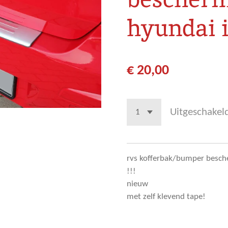
hyundai i
€ 20,00
Uitgeschakel
rvs kofferbak/bumper besch
!!!
nieuw
met zelf klevend tape!