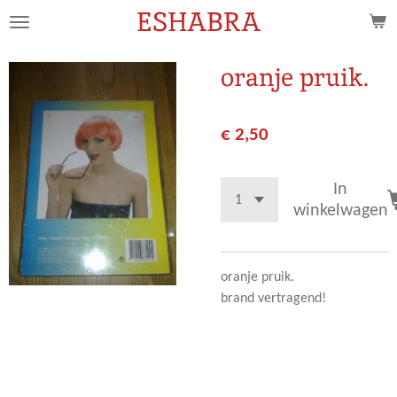
ESHABRA
Ga
direct
naar
oranje pruik.
de
hoofdinhoud
€ 2,50
In
winkelwagen
oranje pruik.
brand vertragend!