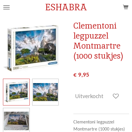
ESHABRA
Ga
direct
naar
Clementoni
de
legpuzzel
hoofdinhoud
Montmartre
(1000 stukjes)
€ 9,95
Uitverkocht
Clementoni legpuzzel
Montmartre (1000 stukjes)