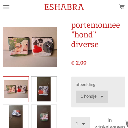
ESHABRA
Ga
direct
naar
portemonnee
de
"hond"
hoofdinhoud
diverse
€ 2,00
afbeelding
In
winkelwagen