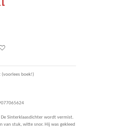
t
 (voorlees boek!)
89077065624
: De Sinterklaasdichter wordt vermist.
in van stuk, witte snor. Hij was gekleed