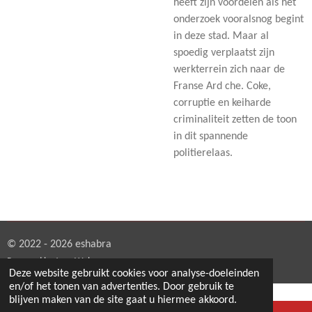
heeft zijn voordelen als het
onderzoek vooralsnog begint
in deze stad. Maar al
spoedig verplaatst zijn
werkterrein zich naar de
Franse Ard che. Coke,
corruptie en keiharde
criminaliteit zetten de toon
in dit spannende
politierelaas.
© 2022 - 2026 eshabra
Powered by
JouwWeb
Deze website gebruikt cookies voor analyse-doeleinden
en/of het tonen van advertenties. Door gebruik te
blijven maken van de site gaat u hiermee akkoord.