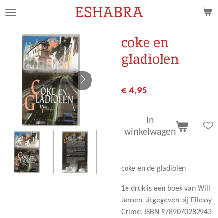
ESHABRA
Ga
direct
naar
coke en
de
gladiolen
hoofdinhoud
€ 4,95
In
winkelwagen
coke en de gladiolen
1e druk is een boek van Will
Jansen uitgegeven bij Ellessy
Crime. ISBN 9789070282943