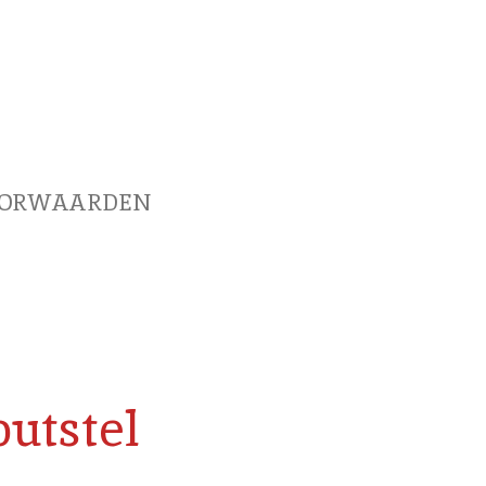
OORWAARDEN
outstel