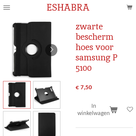
ESHABRA
Ga
direct
naar
zwarte
de
bescherm
hoofdinhoud
hoes voor
samsung P
5100
€ 7,50
In
winkelwagen