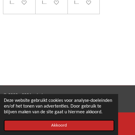
In winkelwagen
In winkelwagen
In winkelwagen
© 2022 - 2026 eshabra
Deze website gebruikt cookies voor analyse-doeleinden
Powered by
JouwWeb
en/of het tonen van advertenties. Door gebruik te
blijven maken van de site gaat u hiermee akkoord.
Akkoord
E-mailadres
Telefoonnummer