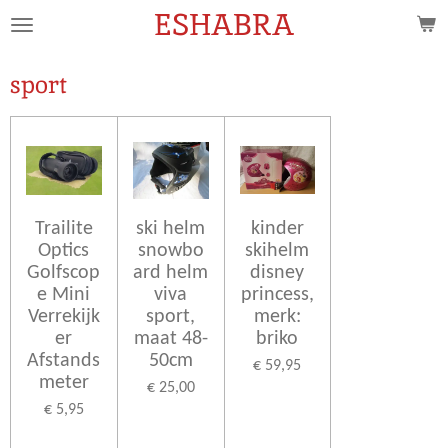
ESHABRA
Ga
direct
naar
sport
de
hoofdinhoud
Trailite
ski helm
kinder
Optics
snowbo
skihelm
Golfscop
ard helm
disney
e Mini
viva
princess,
Verrekijk
sport,
merk:
er
maat 48-
briko
Afstands
50cm
€ 59,95
meter
€ 25,00
€ 5,95