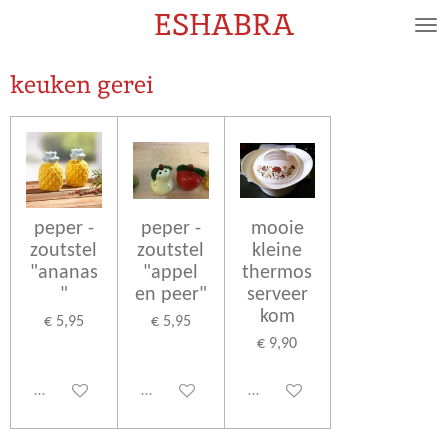
ESHABRA
Ga
direct
naar
keuken gerei
de
hoofdinhoud
peper -
peper -
mooie
zoutstel
zoutstel
kleine
"ananas
"appel
thermos
"
en peer"
serveer
kom
€ 5,95
€ 5,95
€ 9,90
Uitgeschakeld
Uitgeschakeld
Uitgeschakeld