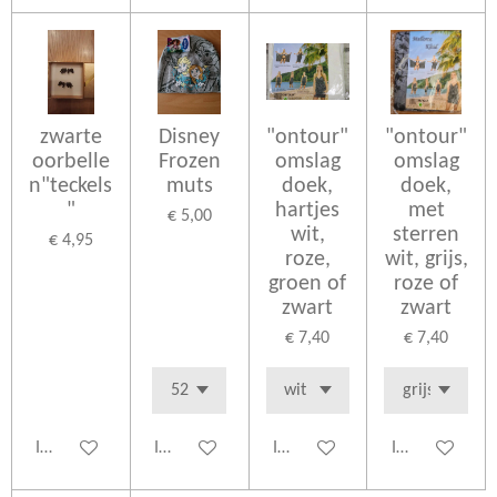
zwarte
Disney
"ontour"
"ontour"
oorbelle
Frozen
omslag
omslag
n"teckels
muts
doek,
doek,
"
hartjes
met
€ 5,00
wit,
sterren
€ 4,95
roze,
wit, grijs,
groen of
roze of
zwart
zwart
€ 7,40
€ 7,40
In winkelwagen
In winkelwagen
In winkelwagen
In winkelwage